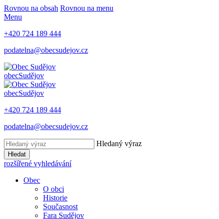
Rovnou na obsah
Rovnou na menu
Menu
+420 724 189 444
podatelna@obecsudejov.cz
obec
Sudějov
obec
Sudějov
+420 724 189 444
podatelna@obecsudejov.cz
Hledaný výraz
Hledat
rozšířené vyhledávání
Obec
O obci
Historie
Současnost
Fara Sudějov