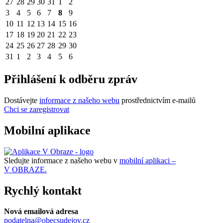
27
28
29
30
31
1
2
3
4
5
6
7
8
9
10
11
12
13
14
15
16
17
18
19
20
21
22
23
24
25
26
27
28
29
30
31
1
2
3
4
5
6
Přihlášení k odběru zpráv
Dostávejte
informace z našeho webu
prostřednictvím e-mailů
Chci se zaregistrovat
Mobilní aplikace
Sledujte informace z našeho webu v
mobilní aplikaci –
V OBRAZE.
Rychlý kontakt
Nová emailová adresa
podatelna@obecsudejov.cz