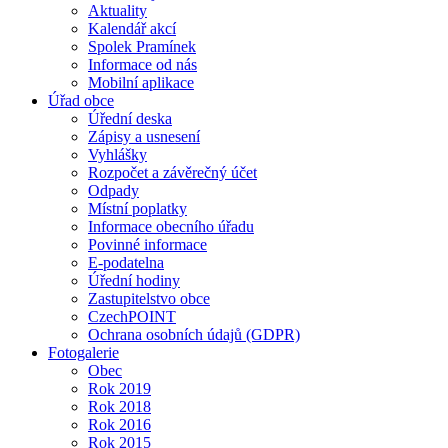
Aktuality
Kalendář akcí
Spolek Pramínek
Informace od nás
Mobilní aplikace
Úřad obce
Úřední deska
Zápisy a usnesení
Vyhlášky
Rozpočet a závěrečný účet
Odpady
Místní poplatky
Informace obecního úřadu
Povinné informace
E-podatelna
Úřední hodiny
Zastupitelstvo obce
CzechPOINT
Ochrana osobních údajů (GDPR)
Fotogalerie
Obec
Rok 2019
Rok 2018
Rok 2016
Rok 2015