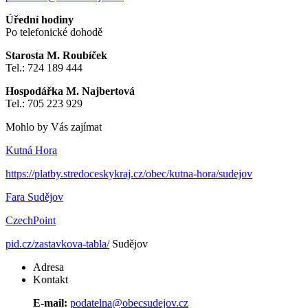
Úřední hodiny
Po telefonické dohodě
Starosta M. Roubíček
Tel.: 724 189 444
Hospodářka M. Najbertová
Tel.: 705 223 929
Mohlo by Vás zajímat
Kutná Hora
https://platby.stredoceskykraj.cz/obec/kutna-hora/sudejov
Fara Sudějov
CzechPoint
pid.cz/zastavkova-tabla/
Sudějov
Adresa
Kontakt
E-mail:
podatelna@
obecsudejov.cz