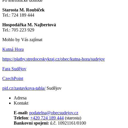
Po telefonické dohodě
Starosta M. Roubíček
Tel.: 724 189 444
Hospodářka M. Najbertová
Tel.: 705 223 929
Mohlo by Vás zajímat
Kutná Hora
https://platby.stredoceskykraj.cz/obec/kutna-hora/sudejov
Fara Sudějov
CzechPoint
pid.cz/zastavkova-tabla/
Sudějov
Adresa
Kontakt
E-mail:
podatelna@
obecsudejov.cz
Telefon
:
+420 724 189 444
(starosta)
Bankovní spojení:
ú.č. 10921161/0100