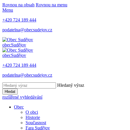
Rovnou na obsah
Rovnou na menu
Menu
+420 724 189 444
podatelna@obecsudejov.cz
obec
Sudějov
obec
Sudějov
+420 724 189 444
podatelna@obecsudejov.cz
Hledaný výraz
Hledat
rozšířené vyhledávání
Obec
O obci
Historie
Současnost
Fara Sudějov