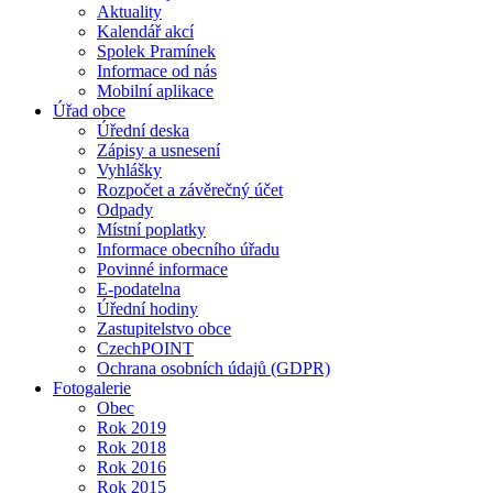
Aktuality
Kalendář akcí
Spolek Pramínek
Informace od nás
Mobilní aplikace
Úřad obce
Úřední deska
Zápisy a usnesení
Vyhlášky
Rozpočet a závěrečný účet
Odpady
Místní poplatky
Informace obecního úřadu
Povinné informace
E-podatelna
Úřední hodiny
Zastupitelstvo obce
CzechPOINT
Ochrana osobních údajů (GDPR)
Fotogalerie
Obec
Rok 2019
Rok 2018
Rok 2016
Rok 2015