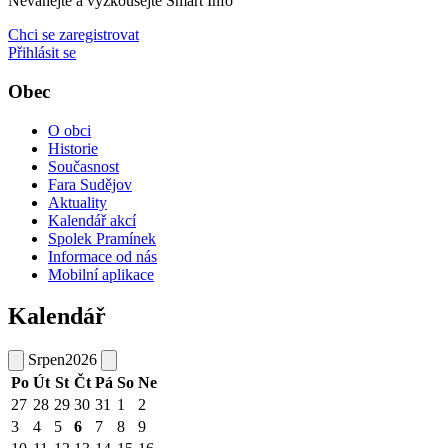
Neváhejte a vyzkoušejte Smart Info
Chci se zaregistrovat
Přihlásit se
Obec
O obci
Historie
Současnost
Fara Sudějov
Aktuality
Kalendář akcí
Spolek Pramínek
Informace od nás
Mobilní aplikace
Kalendář
Srpen
2026
Po
Út
St
Čt
Pá
So
Ne
27
28
29
30
31
1
2
3
4
5
6
7
8
9