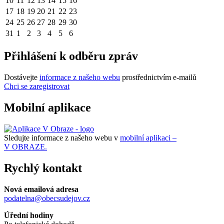
10
11
12
13
14
15
16
17
18
19
20
21
22
23
24
25
26
27
28
29
30
31
1
2
3
4
5
6
Přihlášení k odběru zpráv
Dostávejte
informace z našeho webu
prostřednictvím e-mailů
Chci se zaregistrovat
Mobilní aplikace
Sledujte informace z našeho webu v
mobilní aplikaci –
V OBRAZE.
Rychlý kontakt
Nová emailová adresa
podatelna@obecsudejov.cz
Úřední hodiny