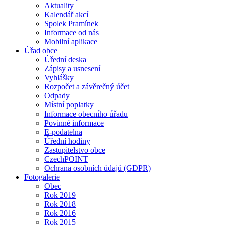
Aktuality
Kalendář akcí
Spolek Pramínek
Informace od nás
Mobilní aplikace
Úřad obce
Úřední deska
Zápisy a usnesení
Vyhlášky
Rozpočet a závěrečný účet
Odpady
Místní poplatky
Informace obecního úřadu
Povinné informace
E-podatelna
Úřední hodiny
Zastupitelstvo obce
CzechPOINT
Ochrana osobních údajů (GDPR)
Fotogalerie
Obec
Rok 2019
Rok 2018
Rok 2016
Rok 2015