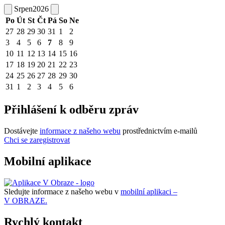
Srpen
2026
Po
Út
St
Čt
Pá
So
Ne
27
28
29
30
31
1
2
3
4
5
6
7
8
9
10
11
12
13
14
15
16
17
18
19
20
21
22
23
24
25
26
27
28
29
30
31
1
2
3
4
5
6
Přihlášení k odběru zpráv
Dostávejte
informace z našeho webu
prostřednictvím e-mailů
Chci se zaregistrovat
Mobilní aplikace
Sledujte informace z našeho webu v
mobilní aplikaci –
V OBRAZE.
Rychlý kontakt