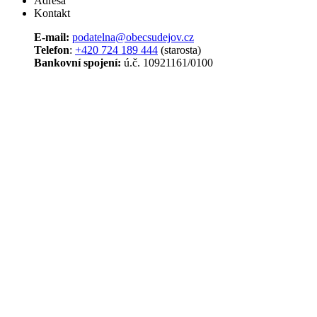
Adresa
Kontakt
E-mail:
podatelna@
obecsudejov.cz
Telefon
:
+420 724 189 444
(starosta)
Bankovní spojení:
ú.č. 10921161/0100