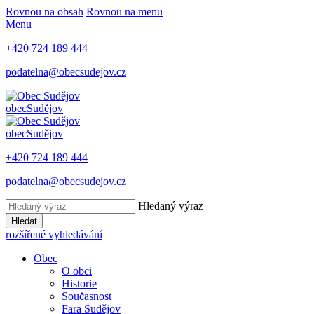
Rovnou na obsah
Rovnou na menu
Menu
+420 724 189 444
podatelna@obecsudejov.cz
obec
Sudějov
obec
Sudějov
+420 724 189 444
podatelna@obecsudejov.cz
Hledaný výraz
Hledat
rozšířené vyhledávání
Obec
O obci
Historie
Současnost
Fara Sudějov