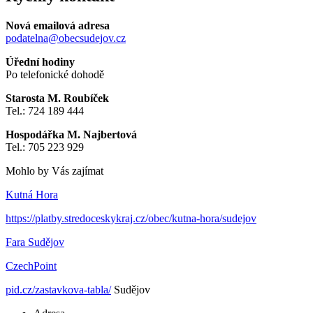
Nová emailová adresa
podatelna@obecsudejov.cz
Úřední hodiny
Po telefonické dohodě
Starosta M. Roubíček
Tel.: 724 189 444
Hospodářka M. Najbertová
Tel.: 705 223 929
Mohlo by Vás zajímat
Kutná Hora
https://platby.stredoceskykraj.cz/obec/kutna-hora/sudejov
Fara Sudějov
CzechPoint
pid.cz/zastavkova-tabla/
Sudějov