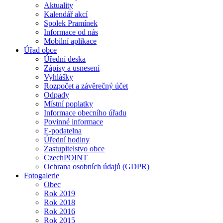
Aktuality
Kalendář akcí
Spolek Pramínek
Informace od nás
Mobilní aplikace
Úřad obce
Úřední deska
Zápisy a usnesení
Vyhlášky
Rozpočet a závěrečný účet
Odpady
Místní poplatky
Informace obecního úřadu
Povinné informace
E-podatelna
Úřední hodiny
Zastupitelstvo obce
CzechPOINT
Ochrana osobních údajů (GDPR)
Fotogalerie
Obec
Rok 2019
Rok 2018
Rok 2016
Rok 2015