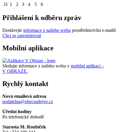
31
1
2
3
4
5
6
Přihlášení k odběru zpráv
Dostávejte
informace z našeho webu
prostřednictvím e-mailů
Chci se zaregistrovat
Mobilní aplikace
Sledujte informace z našeho webu v
mobilní aplikaci –
V OBRAZE.
Rychlý kontakt
Nová emailová adresa
podatelna@obecsudejov.cz
Úřední hodiny
Po telefonické dohodě
Starosta M. Roubíček