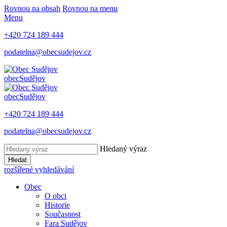
Rovnou na obsah
Rovnou na menu
Menu
+420 724 189 444
podatelna@obecsudejov.cz
obec
Sudějov
obec
Sudějov
+420 724 189 444
podatelna@obecsudejov.cz
Hledaný výraz
Hledat
rozšířené vyhledávání
Obec
O obci
Historie
Současnost
Fara Sudějov