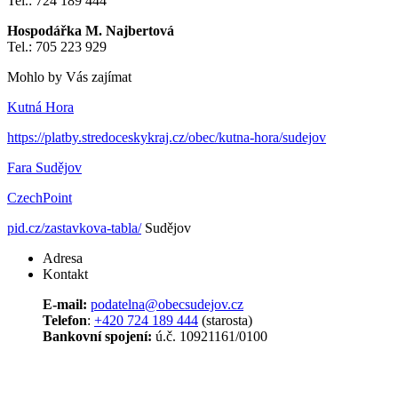
Tel.: 724 189 444
Hospodářka M. Najbertová
Tel.: 705 223 929
Mohlo by Vás zajímat
Kutná Hora
https://platby.stredoceskykraj.cz/obec/kutna-hora/sudejov
Fara Sudějov
CzechPoint
pid.cz/zastavkova-tabla/
Sudějov
Adresa
Kontakt
E-mail:
podatelna@
obecsudejov.cz
Telefon
:
+420 724 189 444
(starosta)
Bankovní spojení:
ú.č. 10921161/0100