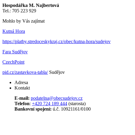
Hospodářka M. Najbertová
Tel.: 705 223 929
Mohlo by Vás zajímat
Kutná Hora
https://platby.stredoceskykraj.cz/obec/kutna-hora/sudejov
Fara Sudějov
CzechPoint
pid.cz/zastavkova-tabla/
Sudějov
Adresa
Kontakt
E-mail:
podatelna@
obecsudejov.cz
Telefon
:
+420 724 189 444
(starosta)
Bankovní spojení:
ú.č. 10921161/0100