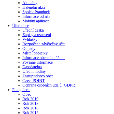
Aktuality
Kalendář akcí
Spolek Pramínek
Informace od nás
Mobilní aplikace
Úřad obce
Úřední deska
Zápisy a usnesení
Vyhlášky
Rozpočet a závěrečný účet
Odpady
Místní poplatky
Informace obecního úřadu
Povinné informace
E-podatelna
Úřední hodiny
Zastupitelstvo obce
CzechPOINT
Ochrana osobních údajů (GDPR)
Fotogalerie
Obec
Rok 2019
Rok 2018
Rok 2016
Rok 2015