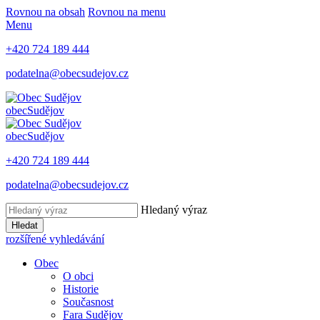
Rovnou na obsah
Rovnou na menu
Menu
+420 724 189 444
podatelna@obecsudejov.cz
obec
Sudějov
obec
Sudějov
+420 724 189 444
podatelna@obecsudejov.cz
Hledaný výraz
Hledat
rozšířené vyhledávání
Obec
O obci
Historie
Současnost
Fara Sudějov