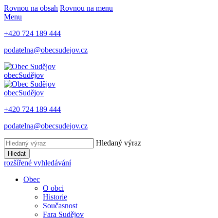
Rovnou na obsah
Rovnou na menu
Menu
+420 724 189 444
podatelna@obecsudejov.cz
obec
Sudějov
obec
Sudějov
+420 724 189 444
podatelna@obecsudejov.cz
Hledaný výraz
Hledat
rozšířené vyhledávání
Obec
O obci
Historie
Současnost
Fara Sudějov