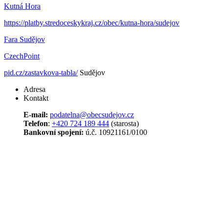
Kutná Hora
https://platby.stredoceskykraj.cz/obec/kutna-hora/sudejov
Fara Sudějov
CzechPoint
pid.cz/zastavkova-tabla/
Sudějov
Adresa
Kontakt
E-mail:
podatelna@
obecsudejov.cz
Telefon
:
+420 724 189 444
(starosta)
Bankovní spojení:
ú.č. 10921161/0100