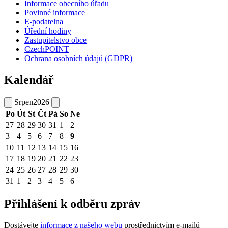
Informace obecního úřadu
Povinné informace
E-podatelna
Úřední hodiny
Zastupitelstvo obce
CzechPOINT
Ochrana osobních údajů (GDPR)
Kalendář
Srpen
2026
Po
Út
St
Čt
Pá
So
Ne
27
28
29
30
31
1
2
3
4
5
6
7
8
9
10
11
12
13
14
15
16
17
18
19
20
21
22
23
24
25
26
27
28
29
30
31
1
2
3
4
5
6
Přihlášení k odběru zpráv
Dostávejte
informace z našeho webu
prostřednictvím e-mailů