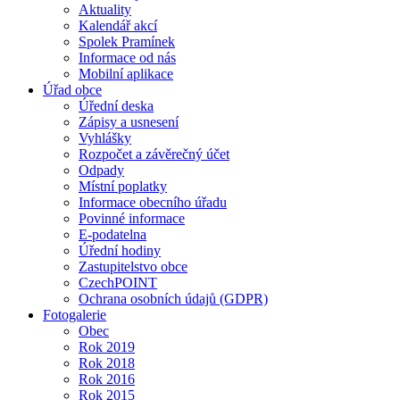
Aktuality
Kalendář akcí
Spolek Pramínek
Informace od nás
Mobilní aplikace
Úřad obce
Úřední deska
Zápisy a usnesení
Vyhlášky
Rozpočet a závěrečný účet
Odpady
Místní poplatky
Informace obecního úřadu
Povinné informace
E-podatelna
Úřední hodiny
Zastupitelstvo obce
CzechPOINT
Ochrana osobních údajů (GDPR)
Fotogalerie
Obec
Rok 2019
Rok 2018
Rok 2016
Rok 2015